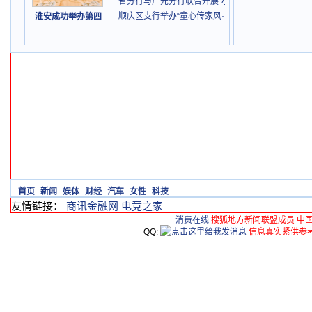
省分行与广元分行联合开展“小小银行家”财商活动
顺庆区支行举办“童心传家风·邮爱伴成长”亲子活动
淮安成功举办第四
首页
新闻
娱体
财经
汽车
女性
科技
友情链接：
商讯金融网
电竞之家
消费在线
搜狐地方新闻联盟成员 中
QQ:
信息真实紧供参考