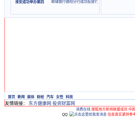
邮储银行德阳分行成功投放行内全省首笔“医药产业链-
淮安成功举办第四
首页
新闻
娱体
财经
汽车
女性
科技
友情链接：
东方健康网
投资财富网
消费在线
搜狐地方新闻联盟成员 中
QQ:
信息真实紧供参考