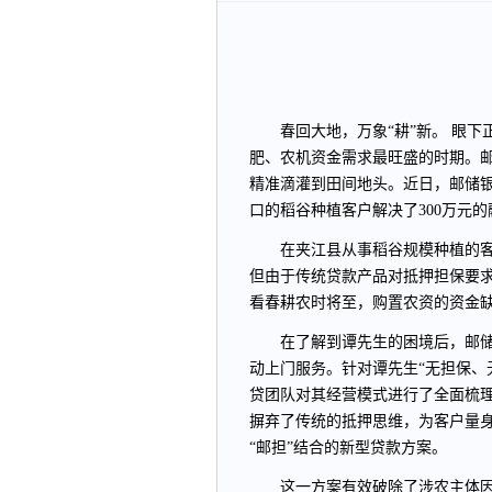
春回大地，万象“耕”新。 眼
肥、农机资金需求最旺盛的时期。邮
精准滴灌到田间地头。近日，邮储银
口的稻谷种植客户解决了300万元的
在夹江县从事稻谷规模种植的
但由于传统贷款产品对抵押担保要
看春耕农时将至，购置农资的资金
在了解到谭先生的困境后，邮储
动上门服务。针对谭先生“无担保、
贷团队对其经营模式进行了全面梳理
摒弃了传统的抵押思维，为客户量身
“邮担”结合的新型贷款方案。
这一方案有效破除了涉农主体