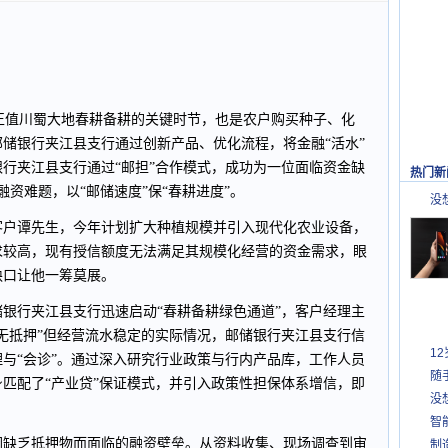
下正值川蜀大地春耕备耕的关键时节，也是农户购买种子、化
储银行夹江县支行通过创新产品、优化流程，将金融“活水”
行夹江县支行通过“邮担”合作模式，成功为一位面临资金缺
热门新
融资难题，以“邮储速度”保“春耕进度”。
没
客户谭先生，今年计划扩大种植规模并引入现代化农业设备，
求较高，现有授信额度无法满足其规模化经营的资金需求，眼
缺口让他一筹莫展。
银行夹江县支行迅速启动“春耕备耕绿色通道”，客户经理主
无抵押”但经营流水稳定的实际情况，邮储银行夹江县支行信
1
与“会诊”。通过深入研究行业政策与行内产品库，工作人员
随
匹配了“产业贷”保证模式，并引入政策性担保体系增信，即
没
智
因缺乏抵押物而面临的融资壁垒。从资料收集、现场调查到审
制