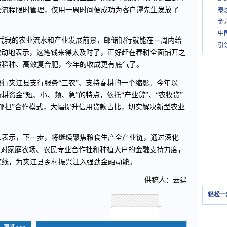
全流程限时管理，仅用一周时间便成功为客户谭先生发放了
泰
金
中
仅凭我的农业流水和产业发展前景，邮储银行就能在一周内给
引
生激动地表示，这笔钱来得太及时了，正好赶在春耕全面铺开之
质稻种、高效复合肥，今年的收成更有底气了。
行夹江县支行服务“三农”、支持春耕的一个缩影。今年以
资金“短、小、频、急”的特点，依托“产业贷”、“农牧贷”
邮担”合作模式，大幅提升信用贷款占比，切实解决新型农业
人表示，下一步，将继续聚焦粮食生产全产业链，通过深化
大对家庭农场、农民专业合作社和种植大户的金融支持力度，
底线，为夹江县乡村振兴注入强劲金融动能。
供稿人：云建
轻松一