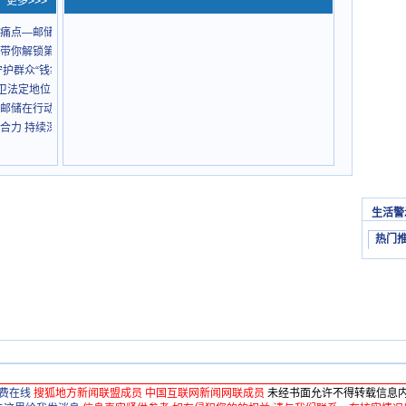
更多>>>
痛点—邮储银行自贡分行落地全省首笔“川农贷”
带你解锁第32届自贡灯会的“满分体验”
护群众“钱袋子”
卫法定地位：邮储5.15护航金融民生
邮储在行动
合力 持续深化金融领域扫黑除恶
生活警
热门
费在线
搜狐地方新闻联盟成员 中国互联网新闻网联成员
未经书面允许不得转载信息