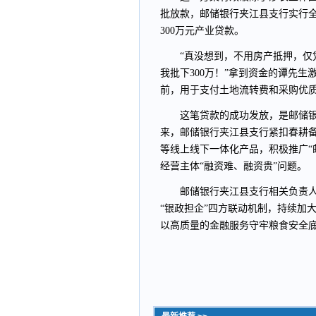
批放款，邮储银行夹江县支行实行
300万元产业贷款。
“真没想到，不用房产抵押，
我批下300万！”拿到资金的谭先
前，用于支付土地流转费和采购优
这笔贷款的成功发放，是邮储银
来，邮储银行夹江县支行紧扣春耕备耕
等线上线下一体化产品，积极推广“
经营主体“融资难、融资贵”问题。
邮储银行夹江县支行相关负责
“银政担企”四方联动机制，持续加
以高质量的金融服务守牢粮食安全