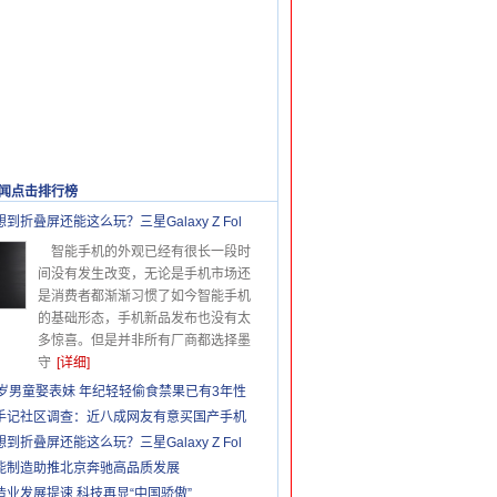
闻点击排行榜
更多>>
想到折叠屏还能这么玩？三星Galaxy Z Fol
智能手机的外观已经有很长一段时
间没有发生改变，无论是手机市场还
是消费者都渐渐习惯了如今智能手机
的基础形态，手机新品发布也没有太
多惊喜。但是并非所有厂商都选择墨
守
[详细]
2岁男童娶表妹 年纪轻轻偷食禁果已有3年性
手记社区调查：近八成网友有意买国产手机
想到折叠屏还能这么玩？三星Galaxy Z Fol
能制造助推北京奔驰高品质发展
造业发展提速 科技再显“中国骄傲”