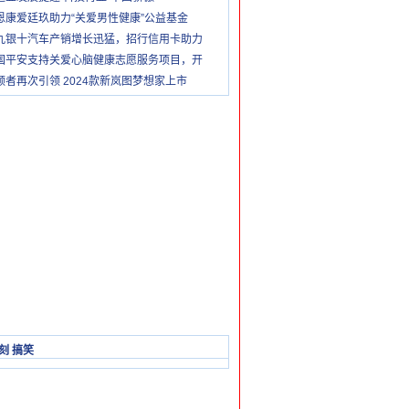
恩康爱廷玖助力“关爱男性健康”公益基金
九银十汽车产销增长迅猛，招行信用卡助力
国平安支持关爱心脑健康志愿服务项目，开
领者再次引领 2024款新岚图梦想家上市
刻 搞笑