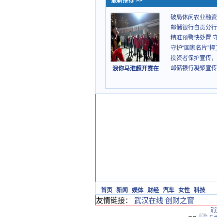
最新推荐 >>
破局休闲农业融资
邮储银行自贡分行
精准预警快处置 守
守护“国家名片”捍
投资者保护宣传，
邮储银行凝聚宣传
浪你马淮超开赛在
首页
新闻
娱体
财经
汽车
女性
科技
友情链接：
武汉在线
创财之窗
消