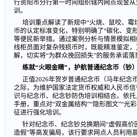
行资阳市分行第一时间组织辖内网点现金从
训。
培训重点解读了新规中“火烧、鼠咬、霉
币的认定标准变化，特别明确了“碳化、变
等便民新举措。通过案例分析与情景模拟相
线柜员面对复杂残损币时，既能精准鉴定，
解，切实将“为群众挽回损失”的服务承诺落
练就
“
火眼金睛
”
，护航普通纪念币（钞
正值2026年贺岁普通纪念币（马年纪念
之际，为维护国家法定货币权威和人民币信
识与纪念币、纪念钞防伪培训相结合。依托
手册，重点对“双金属结构”“隐形图文”“光
征进行强化培训。
针对纪念币、纪念钞兑换期间“虚假高价回
造假”等高发骗局，该行要求网点人员利用